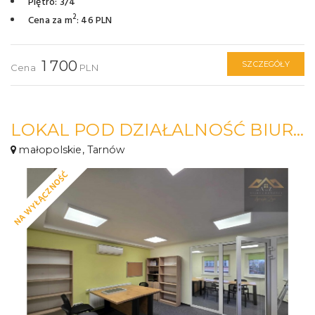
Piętro: 3/4
2
Cena za m
: 46 PLN
1 700
SZCZEGÓŁY
Cena
PLN
LOKAL POD DZIAŁALNOŚĆ BIUROWĄ LUB USŁUGOWĄ W TARNOWIE
małopolskie, Tarnów
NA WYŁĄCZNOŚĆ