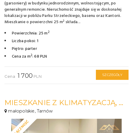
(garsoniery) w budynku jednorodzinnym, wolnostojącym, po
generalnym remoncie. Nieruchomość znajduje się w doskonałej
lokalizacji w pobliżu Parku Strzeleckiego, basenu oraz Kantorii.
Mieszkanie o powierzchni 25 m² składa...
2
Powierzchnia: 25 m
Liczba pokoi: 1
Piętro: parter
2
Cena za m
: 68 PLN
1 700
SZCZEGÓŁY
Cena
PLN
MIESZKANIE Z KLIMATYZACJĄ, BLISKO CENTRUM
małopolskie, Tarnów
NA WYŁĄCZNOŚĆ