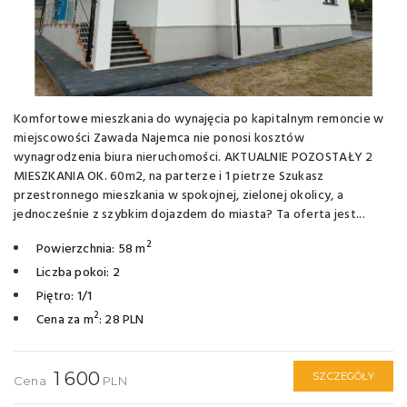
Komfortowe mieszkania do wynajęcia po kapitalnym remoncie w
miejscowości Zawada Najemca nie ponosi kosztów
wynagrodzenia biura nieruchomości. AKTUALNIE POZOSTAŁY 2
MIESZKANIA OK. 60m2, na parterze i 1 pietrze Szukasz
przestronnego mieszkania w spokojnej, zielonej okolicy, a
jednocześnie z szybkim dojazdem do miasta? Ta oferta jest...
2
Powierzchnia: 58 m
Liczba pokoi: 2
Piętro: 1/1
2
Cena za m
: 28 PLN
1 600
SZCZEGÓŁY
Cena
PLN