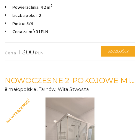
2
Powierzchnia: 42 m
Liczba pokoi: 2
Piętro: 3/4
2
Cena za m
: 31 PLN
1 300
SZCZEGÓŁY
Cena
PLN
NOWOCZESNE 2-POKOJOWE MIESZKANIE BLISKO CENTRUM!
małopolskie, Tarnów, Wita Stwosza
NA WYŁĄCZNOŚĆ