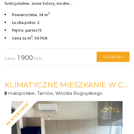
funkcjonalnie. Jasne kolory, modne...
2
Powierzchnia: 34 m
Liczba pokoi: 2
Piętro: parter/5
2
Cena za m
: 56 PLN
1 900
SZCZEGÓŁY
Cena
PLN
KLIMATYCZNE MIESZKANIE W CENTRUM
małopolskie, Tarnów, Witolda Rogoyskiego
NA WYŁĄCZNOŚĆ