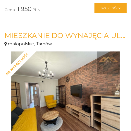
1 950
SZCZEGÓŁY
Cena
PLN
MIESZKANIE DO WYNAJĘCIA UL. BITWY POD STUDZIANKAMI.
małopolskie, Tarnów
NA WYŁĄCZNOŚĆ