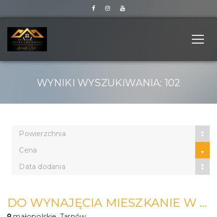
WYNIKI WYSZUKIWANIA: 102
Powierzchnia
Cena
Data dodania
DO WYNAJĘCIA MIESZKANIE W CENTRUM 2 POKOJOWE
małopolskie, Tarnów