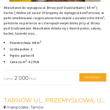
Mieszkanie do wynajęcia ul. Bitwy pod Studziankami | 48 m² |
Parter | Wolne od zaraz! Oferujemy do wynajęcia komfortowe, w
pełni umeblowane i wyposażone mieszkanie o powierzchni 48 m²,
położone na parterze w czteropiętrowym bloku przy ul. Bitwy
pod Studziankami. Mieszkanie składa się z dwóch pokoi, salonu,
kuchni, łazienki oraz...
2
Powierzchnia: 48 m
Liczba pokoi: 2
Piętro: parter/4
2
Cena za m
: 42 PLN
2 000
SZCZEGÓŁY
Cena
PLN
TARNÓW UL. PRZEMYSŁOWA, UMEBLOWANE DOSTĘPNE OD ZARAZ!
małopolskie, Tarnów