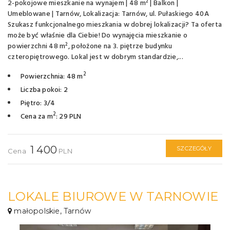
2-pokojowe mieszkanie na wynajem | 48 m² | Balkon |
Umeblowane | Tarnów, Lokalizacja: Tarnów, ul. Pułaskiego 40A
Szukasz funkcjonalnego mieszkania w dobrej lokalizacji? Ta oferta
może być właśnie dla Ciebie! Do wynajęcia mieszkanie o
powierzchni 48 m², położone na 3. piętrze budynku
czteropiętrowego. Lokal jest w dobrym standardzie,...
2
Powierzchnia: 48 m
Liczba pokoi: 2
Piętro: 3/4
2
Cena za m
: 29 PLN
1 400
SZCZEGÓŁY
Cena
PLN
LOKALE BIUROWE W TARNOWIE
małopolskie, Tarnów