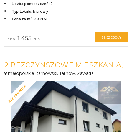
Liczba pomieszczeń: 3
Typ Lokalu: biurowy
2
Cena za m
: 29 PLN
1 455
SZCZEGÓŁY
Cena
PLN
2 BEZCZYNSZOWE MIESZKANIA, PO REMONCIE W ZAWADZIE K/TARNOWA
małopolskie, tarnowski, Tarnów, Zawada
BEZ PROWIZJI