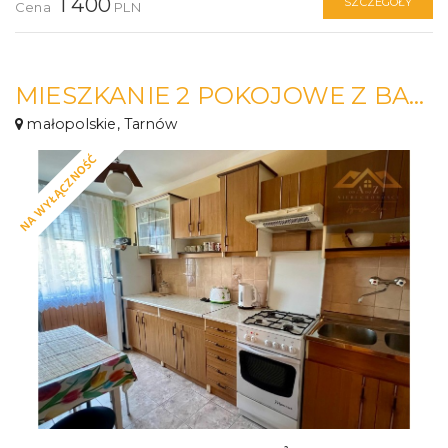
1 400
SZCZEGÓŁY
Cena
PLN
MIESZKANIE 2 POKOJOWE Z BALKONEM
małopolskie, Tarnów
NA WYŁĄCZNOŚĆ