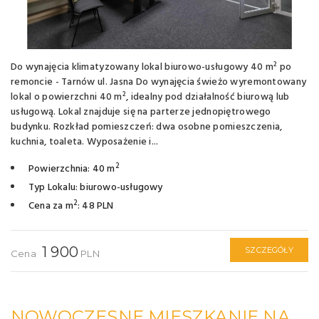
Do wynajęcia klimatyzowany lokal biurowo-usługowy 40 m² po
remoncie - Tarnów ul. Jasna Do wynajęcia świeżo wyremontowany
lokal o powierzchni 40 m², idealny pod działalność biurową lub
usługową. Lokal znajduje się na parterze jednopiętrowego
budynku. Rozkład pomieszczeń: dwa osobne pomieszczenia,
kuchnia, toaleta. Wyposażenie i...
2
Powierzchnia: 40 m
Typ Lokalu: biurowo-usługowy
2
Cena za m
: 48 PLN
1 900
SZCZEGÓŁY
Cena
PLN
NOWOCZESNE MIESZKANIE NA NOWYM OSIEDLU