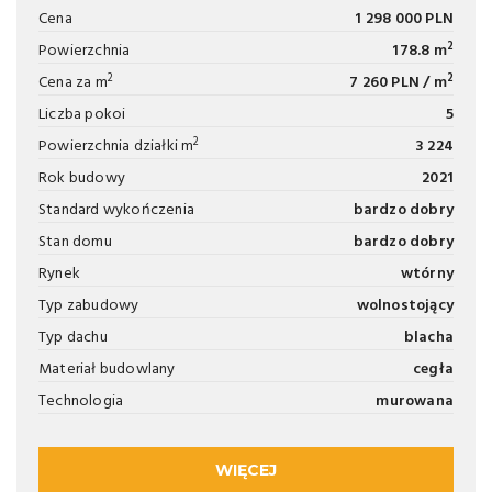
Cena
1 298 000 PLN
2
Powierzchnia
178.8 m
2
2
Cena za m
7 260 PLN / m
Liczba pokoi
5
2
Powierzchnia działki m
3 224
Rok budowy
2021
Standard wykończenia
bardzo dobry
Stan domu
bardzo dobry
Rynek
wtórny
Typ zabudowy
wolnostojący
Typ dachu
blacha
Materiał budowlany
cegła
Technologia
murowana
WIĘCEJ