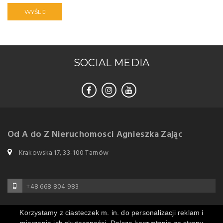
WYŚLIJ
SOCIAL MEDIA
Od A do Z Nieruchomosci Agnieszka Zając
Krakowska 17, 33-100 Tarnów
+48 668 804 983
Korzystamy z ciasteczek m. in. do personalizacji reklam i
biuro@odadoznieruchomosci.pl