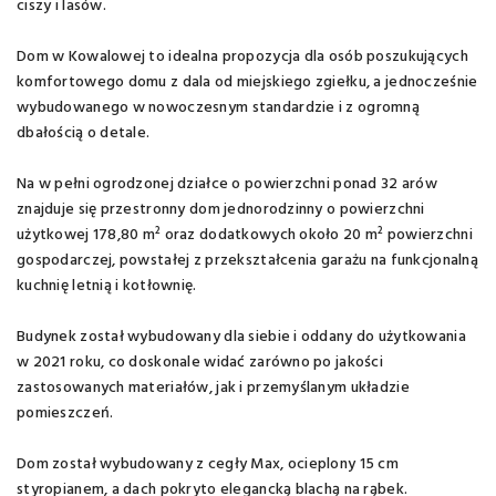
ciszy i lasów.
Dom w Kowalowej to idealna propozycja dla osób poszukujących
komfortowego domu z dala od miejskiego zgiełku, a jednocześnie
wybudowanego w nowoczesnym standardzie i z ogromną
dbałością o detale.
Na w pełni ogrodzonej działce o powierzchni ponad 32 arów
znajduje się przestronny dom jednorodzinny o powierzchni
użytkowej 178,80 m² oraz dodatkowych około 20 m² powierzchni
gospodarczej, powstałej z przekształcenia garażu na funkcjonalną
kuchnię letnią i kotłownię.
Budynek został wybudowany dla siebie i oddany do użytkowania
w 2021 roku, co doskonale widać zarówno po jakości
zastosowanych materiałów, jak i przemyślanym układzie
pomieszczeń.
Dom został wybudowany z cegły Max, ocieplony 15 cm
styropianem, a dach pokryto elegancką blachą na rąbek.