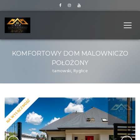
KOMFORTOWY DOM MALOWNICZO
POŁOŻONY
tarnowski, Ryglice
NA WYŁĄCZNOŚĆ