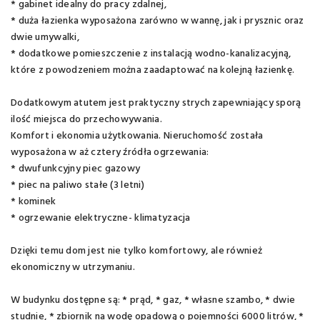
* gabinet idealny do pracy zdalnej,
* duża łazienka wyposażona zarówno w wannę, jak i prysznic oraz
dwie umywalki,
* dodatkowe pomieszczenie z instalacją wodno-kanalizacyjną,
które z powodzeniem można zaadaptować na kolejną łazienkę.
Dodatkowym atutem jest praktyczny strych zapewniający sporą
ilość miejsca do przechowywania.
Komfort i ekonomia użytkowania. Nieruchomość została
wyposażona w aż cztery źródła ogrzewania:
* dwufunkcyjny piec gazowy
* piec na paliwo stałe (3 letni)
* kominek
* ogrzewanie elektryczne- klimatyzacja
Dzięki temu dom jest nie tylko komfortowy, ale również
ekonomiczny w utrzymaniu.
W budynku dostępne są: * prąd, * gaz, * własne szambo, * dwie
studnie, * zbiornik na wodę opadową o pojemności 6000 litrów, *