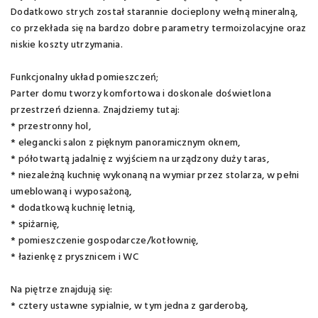
Dodatkowo strych został starannie docieplony wełną mineralną,
co przekłada się na bardzo dobre parametry termoizolacyjne oraz
niskie koszty utrzymania.
Funkcjonalny układ pomieszczeń;
Parter domu tworzy komfortowa i doskonale doświetlona
przestrzeń dzienna. Znajdziemy tutaj:
* przestronny hol,
* elegancki salon z pięknym panoramicznym oknem,
* półotwartą jadalnię z wyjściem na urządzony duży taras,
* niezależną kuchnię wykonaną na wymiar przez stolarza, w pełni
umeblowaną i wyposażoną,
* dodatkową kuchnię letnią,
* spiżarnię,
* pomieszczenie gospodarcze/kotłownię,
* łazienkę z prysznicem i WC
Na piętrze znajdują się:
* cztery ustawne sypialnie, w tym jedna z garderobą,