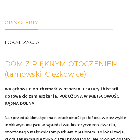
OPIS OFERTY
LOKALIZACJA
DOM Z PIĘKNYM OTOCZENIEM
(tarnowski, Ciężkowice)
Wyjątkowa nieruchomość w otoczeniu natury i historii
gotowa do zamieszkania, POŁOŻONA W MIEJSCOWOŚCI
KĄŚNA DOLNA
Na sprzedaż klimatyczna nieruchomość położona w niezwykle
urokliwym miejscu w sąsiedztwie historycznego dworku,
otoczonego malowniczym parkiem z jeziorem. To lokalizacja,
która zapewnia nie tylko ciszę i prywatność, ale również dostęp