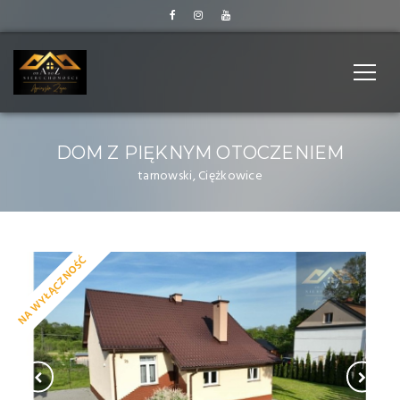
DOM Z PIĘKNYM OTOCZENIEM
tarnowski, Ciężkowice
NA WYŁĄCZNOŚĆ