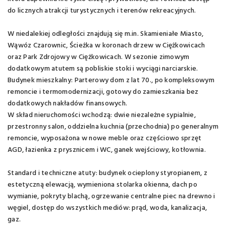
do licznych atrakcji turystycznych i terenów rekreacyjnych.
W niedalekiej odległości znajdują się m.in. Skamieniałe Miasto,
Wąwóz Czarownic, Ścieżka w koronach drzew w Ciężkowicach
oraz Park Zdrojowy w Ciężkowicach. W sezonie zimowym
dodatkowym atutem są pobliskie stoki i wyciągi narciarskie.
Budynek mieszkalny: Parterowy dom z lat 70., po kompleksowym
remoncie i termomodernizacji, gotowy do zamieszkania bez
dodatkowych nakładów finansowych.
W skład nieruchomości wchodzą: dwie niezależne sypialnie,
przestronny salon, oddzielna kuchnia (przechodnia) po generalnym
remoncie, wyposażona w nowe meble oraz częściowo sprzęt
AGD, łazienka z prysznicem i WC, ganek wejściowy, kotłownia.
Standard i techniczne atuty: budynek ocieplony styropianem, z
estetyczną elewacją, wymieniona stolarka okienna, dach po
wymianie, pokryty blachą, ogrzewanie centralne piec na drewno i
węgiel, dostęp do wszystkich mediów: prąd, woda, kanalizacja,
gaz.