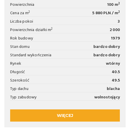
2
Powierzchnia
100 m
2
2
Cena za m
5 880 PLN / m
Liczba pokoi
3
2
Powierzchnia działki m
2 000
Rok budowy
1979
Stan domu
bardzo dobry
Standard wykończenia
bardzo dobry
Rynek
wtórny
Długość
40.5
Szerokość
49.5
Typ dachu
blacha
Typ zabudowy
wolnostojący
WIĘCEJ