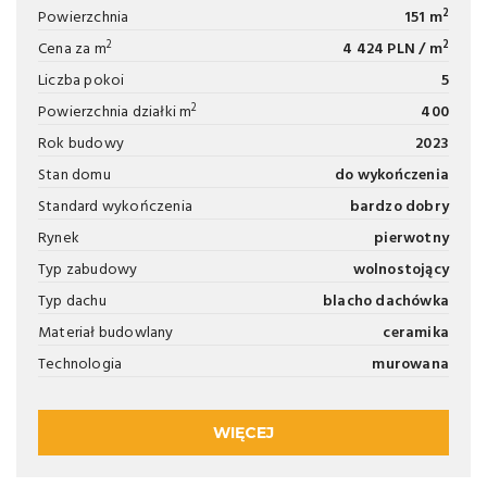
2
Powierzchnia
151 m
2
2
Cena za m
4 424 PLN / m
Liczba pokoi
5
2
Powierzchnia działki m
400
Rok budowy
2023
Stan domu
do wykończenia
Standard wykończenia
bardzo dobry
Rynek
pierwotny
Typ zabudowy
wolnostojący
Typ dachu
blacho dachówka
Materiał budowlany
ceramika
Technologia
murowana
WIĘCEJ