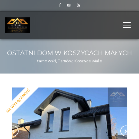
OSTATNI DOM W KOSZYCACH MAŁYCH
tarnowski, Tarnów, Koszyce Małe
NA WYŁĄCZNOŚĆ