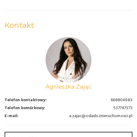
Kontakt
Agnieszka Zając
Telefon kontaktowy:
668804983
Telefon komórkowy:
537747373
E-mail:
a.zajac@odadoznieruchomosci.pl