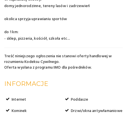
domy jednorodzinne, tereny lasów i zadrzewień
okolica sprzyja uprawianiu sportów
do 1 km:
- sklep, pizzeria, kościół, szkoła etc...
Treść niniejszego ogłoszenia nie stanowi oferty handlowej w
rozumieniu Kodeksu Cywilnego.
Oferta wysłana z
programu IMO dla pośredników
.
INFORMACJE
Internet
Poddasze
Kominek
Drzwi/okna antywłamaniowe