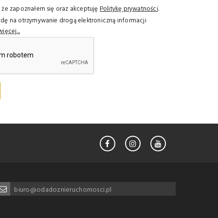
że zapoznałem się oraz akceptuję
Politykę prywatności
.
ę na otrzymywanie drogą elektroniczną informacji
więcej...
biuro@odadoznieruchomosci.pl