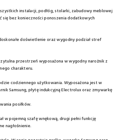
ystkich instalacji, podłóg, stolarki, zabudowy meblowej
ić się bez konieczności ponoszenia dodatkowych
 doskonałe doświetlenie oraz wygodny podział stref
 przytulna przestrzeń wyposażona w wygodny narożnik z
nego charakteru.
godzie codziennego użytkowania. Wyposażona jest w
nik Samsung, płytę indukcyjną Electrolux oraz zmywarkę
ywania posiłków.
ł w pojemną szafę wnękową, drugi pełni funkcję
ne nagłośnienie.