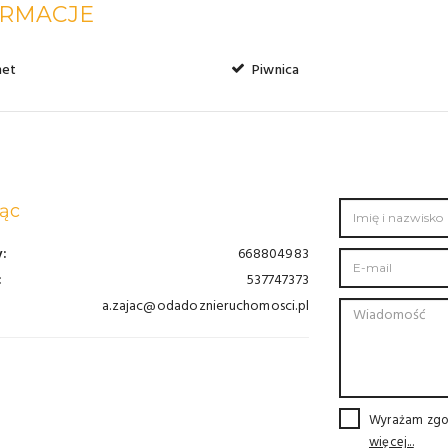
ORMACJE
net
Piwnica
ąc
:
668804983
:
537747373
a.zajac@odadoznieruchomosci.pl
Wyrażam zgo
więcej...