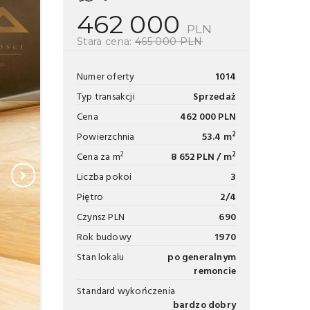
462 000
PLN
Stara cena:
465 000 PLN
Numer oferty
1014
Typ transakcji
Sprzedaż
Cena
462 000 PLN
2
Powierzchnia
53.4 m
2
2
Cena za m
8 652 PLN / m
Liczba pokoi
3
Piętro
2/4
Czynsz PLN
690
Rok budowy
1970
Stan lokalu
po generalnym
remoncie
Standard wykończenia
bardzo dobry