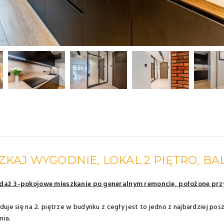
ZKAJ WYGODNIE, LOKAL 2 PIĘTRO, B
daż 3-pokojowe mieszkanie po generalnym remoncie, położone przy 
jduje się na 2. piętrze w budynku z cegły jest to jedno z najbardziej p
nia.