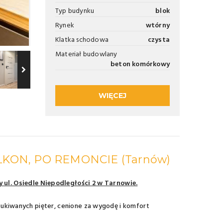
Typ budynku
blok
Rynek
wtórny
Klatka schodowa
czysta
Materiał budowlany
beton komórkowy
WIĘCEJ
ALKON, PO REMONCIE
(Tarnów)
ul. Osiedle Niepodległości 2 w Tarnowie.
oszukiwanych pięter, cenione za wygodę i komfort