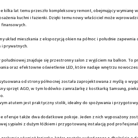
e kilka lat temu przeszło kompleksowy remont, obejmujący wymianę wsz
sażenia kuchni i łazienki. Dzięki temu nowy właściciel może wprowadz
 finansowych.
y układ mieszkania z ekspozycją okien na północ i południe zapewnia
 i prywatnych.
 południowej znajduje się przestronny salon z wyjściem na balkon. To
pania oraz efektowne oświetlenie LED, które nadaje wnętrzu nowoczes
usytuowana od strony północnej została zaprojektowana z myślą o wy
y sprzęt AGD, w tym lodówko-zamrażarkę z kostkarką Samsung, piekar
o.
m atutem jest praktyczny stolik, idealny do spożywania i przygotow
e oferuje także dwa dodatkowe pokoje. Jeden z nich wyposażony zosta
ej sypialni z dużym łóżkiem i przygotowaną instalacją pod profesjonal