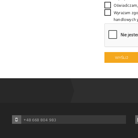
Oświadczam, 
Wyrażam zgod
handlowych
WYŚLIJ
+48 668 804 983