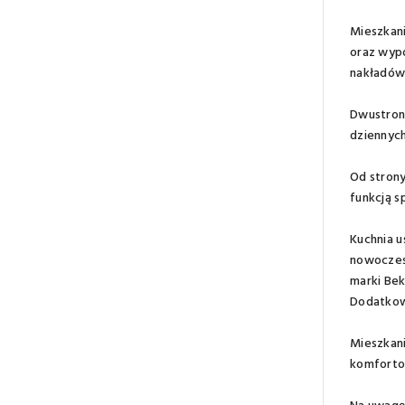
Mieszkani
oraz wypo
nakładów
Dwustronn
dziennych
Od strony
funkcją s
Kuchnia 
nowoczesn
marki Bek
Dodatkowy
Mieszkani
komfortow