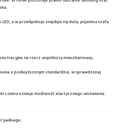
etale. W cenie pozostaje pralko-suszarka Samsung oraz
ika.
ED, a w przedpokoju znajduje się duża, pojemna szafa
ministracyjne na rzecz wspólnoty mieszkaniowej.
zkania o podwyższonym standardzie, w sprawdzonej
ęki czemu istnieje możliwość elastycznego umówienia
 Cywilnego.