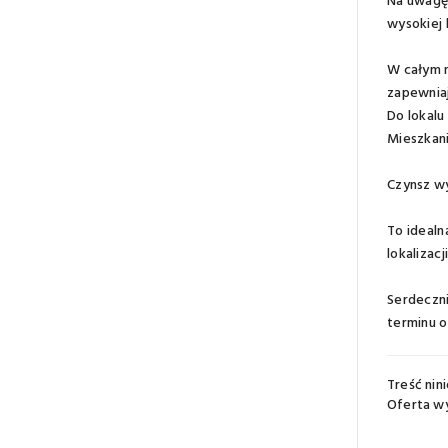
Na uwagę 
wysokiej 
W całym m
zapewnia
Do lokalu
Mieszkan
Czynsz wy
To ideal
lokalizac
Serdeczni
terminu o
Treść nin
Oferta w