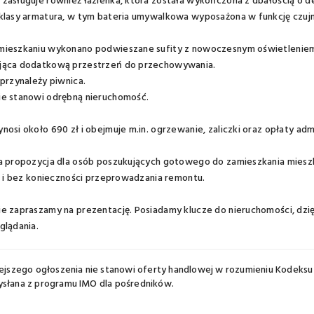
zasługuje również łazienka, która została wykończona z dbałością o d
klasy armatura, w tym bateria umywalkowa wyposażona w funkcję czujn
ieszkaniu wykonano podwieszane sufity z nowoczesnym oświetleniem L
jąca dodatkową przestrzeń do przechowywania.
 przynależy piwnica.
ie stanowi odrębną nieruchomość.
nosi około 690 zł i obejmuje m.in. ogrzewanie, zaliczki oraz opłaty ad
na propozycja dla osób poszukujących gotowego do zamieszkania mies
ji i bez konieczności przeprowadzania remontu.
e zapraszamy na prezentację. Posiadamy klucze do nieruchomości, dzi
glądania.
iejszego ogłoszenia nie stanowi oferty handlowej w rozumieniu Kodeksu
ysłana z
programu IMO dla pośredników
.