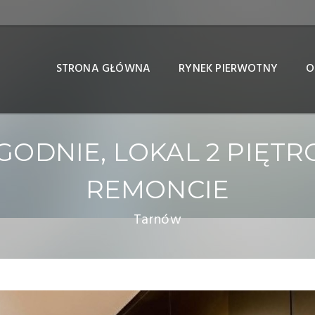
STRONA GŁÓWNA
RYNEK PIERWOTNY
O
ODNIE, LOKAL 2 PIĘTR
REMONCIE
Tarnów